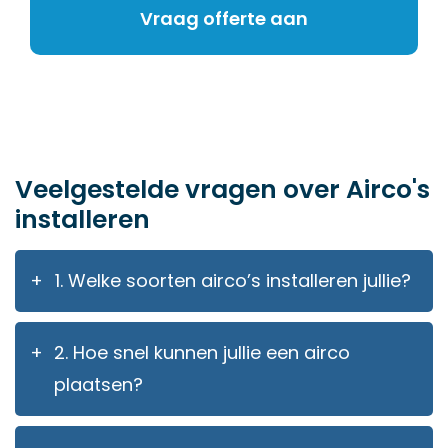
Vraag offerte aan
Veelgestelde vragen over Airco's
installeren
1. Welke soorten airco’s installeren jullie?
Bij VRP Klimaat kun je terecht voor zowel
2. Hoe snel kunnen jullie een airco
single-split als multi-split airco’s. Een single-
plaatsen?
split systeem heeft één binnenunit en is
ideaal als je één ruimte wilt koelen of
Dat hangt af van de drukte en het seizoen.