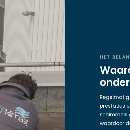
HET BELA
Waaro
onder
Regelmatig 
prestaties e
schimmels e
waardoor de 