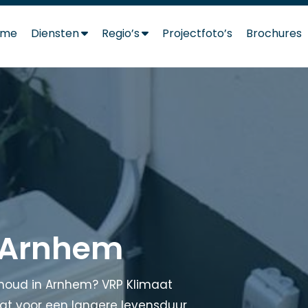
ome
Diensten
Regio’s
Projectfoto’s
Brochures
 Arnhem
rhoud in Arnhem? VRP Klimaat
rgt voor een langere levensduur