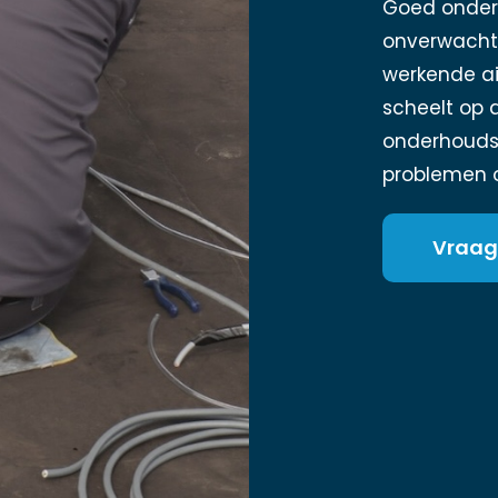
Goed onder
onverwachte
werkende ai
scheelt op 
onderhouds
problemen o
Vraag