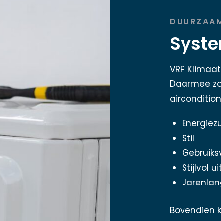
DUURZAAM
Syste
VRP Klimaat 
Daarmee zo
airconditioni
Energiezu
Stil
Gebruiksv
Stijlvol uit
Jarenlan
Bovendien k