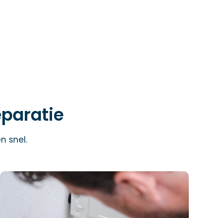
eparatie
n snel.