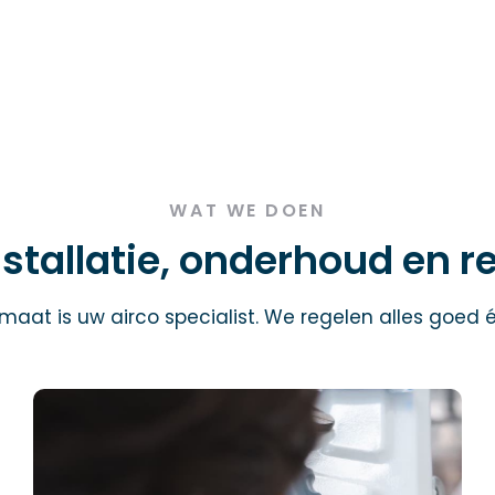
WAT WE DOEN
nstallatie, onderhoud en r
imaat is uw airco specialist. We regelen alles goed é