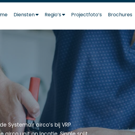
ome
Diensten
Regio’s
Projectfoto’s
Brochures
e Systemair airco’s bij VRP
 airco unit op locatie. Single split