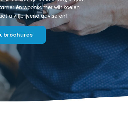
apkamer én woonkamer wilt koelen
t u vrijblijvend adviseren!
jk brochures