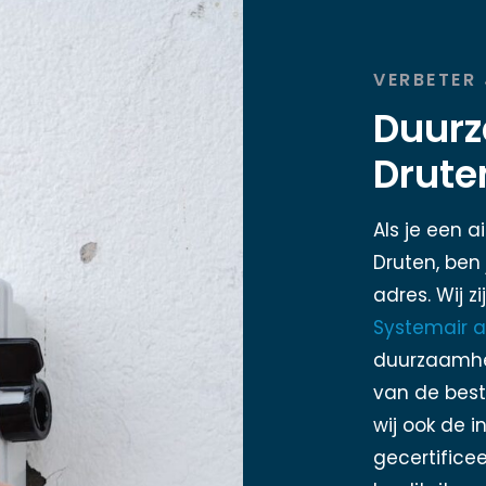
VERBETER
Duurz
Drute
Als je een a
Druten, ben 
adres. Wij z
Systemair a
duurzaamhei
van de best
wij ook de in
gecertifice