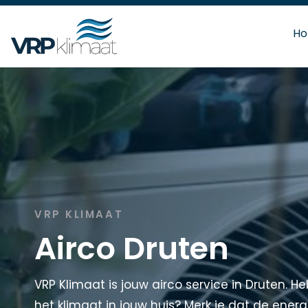
H
VRP KLIMAAT
Airco Druten
VRP Klimaat is jouw airco service in Druten. 
het klimaat in jouw huis? Merk je dat de ene