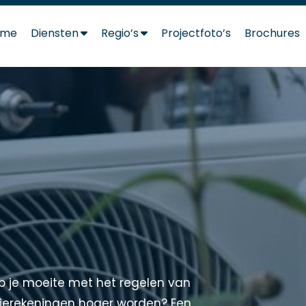
ome
Diensten
Regio’s
Projectfoto’s
Brochures
Heb je moeite met het regelen van
rgierekeningen hoger worden? Een