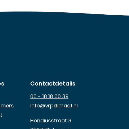
es
Contactdetails
06 - 18 18 60 39
amers
info@vrpklimaat.nl
t
Hondiusstraat 3