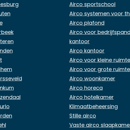
oesburg
Airco sportschool
uten
Airco systemen voor th
e
Airco plafond
rbeek
Airco voor bedrijfspand
teren
kantoor
enden
Airco kantoor
t
Airco voor kleine ruimt
elhem
Airco voor grote ruimte
arsseveld
Airco woonkamer
enkum
Airco horeca
ozendaal
Airco hotelkamer
urlo
Klimaatbeheersing
orden
Stille airco
ehl
Vaste airco slaapkame